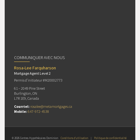
COMMUNIQUER AVEC NOUS
Rosa-Lee Farquharson
Mortgage Agent Level 2
Permis d’initiateur #M20002773
61 – 2049 Pine Street
Burlington, ON
L7R 1E9, Canada
Courriel:
rosalee@metamortgages.ca
Mobile:
647-972-4538
© 2026 Centres Hypothécaires Dominion
Conditions d’utilisation
|
Politique de confidentialité