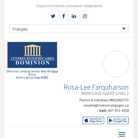
Chaque franchise est autonome et indépendante
Français
Dominion Lending Centres Meta Mortgage
Group
Permis de Courtage #12982
Rosa-Lee Farquharson
MORTGAGE AGENT LEVEL 2
Permis d’initiateur #M20002773
rosalee@metamortgages.ca
Cell:
647-972-4538