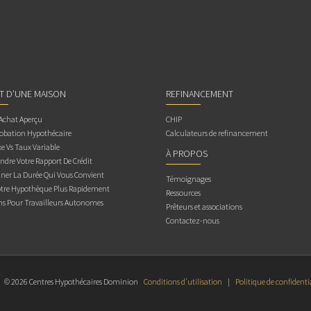
AT D’UNE MAISON
REFINANCEMENT
 Achat Aperçu
CHIP
obation Hypothécaire
Calculateurs de refinancement
e Vs Taux Variable
À PROPOS
dre Votre Rapport De Crédit
ner La Durée Qui Vous Convient
Témoignages
otre Hypothèque Plus Rapidement
Ressources
ns Pour Travailleurs Autonomes
Prêteurs et associations
Contactez-nous
© 2026 Centres Hypothécaires Dominion
Conditions d’utilisation
|
Politique de confidenti