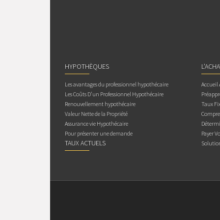
HYPOTHÈQUES
L’ACH
Les avantages du professionnel hypothécaire
Accueil
Les Coûts D’un Professionnel Hypothécaire
Préappr
Renouvellement hypothécaire
Taux Fix
Valeur Nette de la Propriété
Compren
Assurance vie Hypothécaire
Détermi
Pour présenter une demande
Payer V
TAUX ACTUELS
Solutio