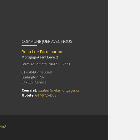
COMMUNIQUER AVEC NOUS
Rosa-Lee Farquharson
Mortgage Agent Level 2
Permis d’initiateur #M20002773
61 – 2049 Pine Street
Burlington, ON
L7R 1E9, Canada
Courriel:
rosalee@metamortgages.ca
Mobile:
647-972-4538
alité