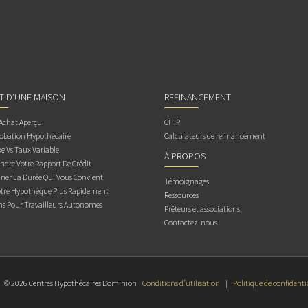
AT D’UNE MAISON
REFINANCEMENT
 Achat Aperçu
CHIP
obation Hypothécaire
Calculateurs de refinancement
e Vs Taux Variable
À PROPOS
dre Votre Rapport De Crédit
ner La Durée Qui Vous Convient
Témoignages
otre Hypothèque Plus Rapidement
Ressources
ns Pour Travailleurs Autonomes
Prêteurs et associations
Contactez-nous
© 2026 Centres Hypothécaires Dominion
Conditions d’utilisation
|
Politique de confidenti