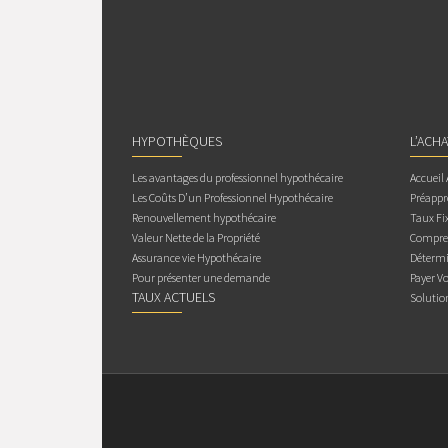
HYPOTHÈQUES
L’ACH
Les avantages du professionnel hypothécaire
Accueil
Les Coûts D’un Professionnel Hypothécaire
Préappr
Renouvellement hypothécaire
Taux Fix
Valeur Nette de la Propriété
Compren
Assurance vie Hypothécaire
Détermi
Pour présenter une demande
Payer V
TAUX ACTUELS
Solutio