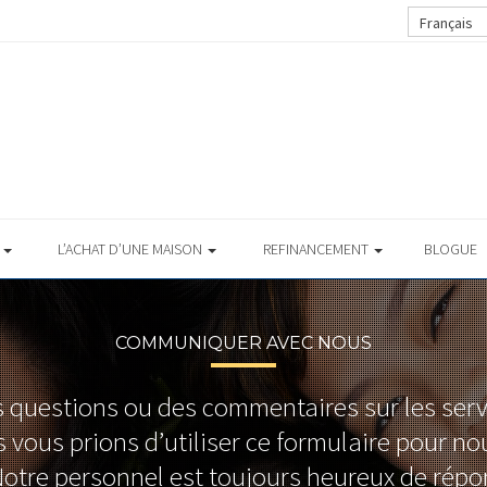
Français
S
L’ACHAT D’UNE MAISON
REFINANCEMENT
BLOGUE
COMMUNIQUER AVEC NOUS
 questions ou des commentaires sur les ser
 vous prions d’utiliser ce formulaire pour n
 Notre personnel est toujours heureux de répo