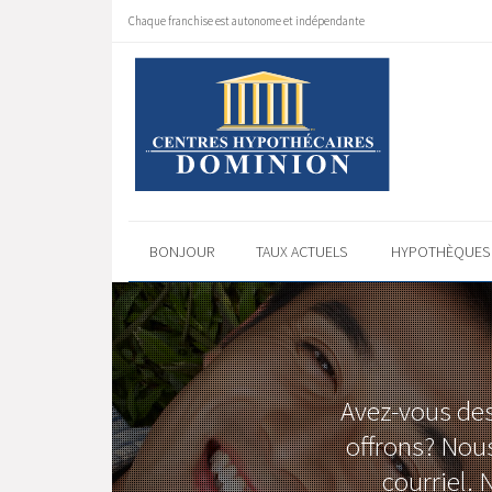
Chaque franchise est autonome et indépendante
BONJOUR
TAUX ACTUELS
HYPOTHÈQUE
Avez-vous des
offrons? Nous
courriel.