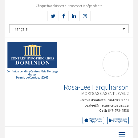
Chaque franchise est autonome et indépendante
Français
Dominion Lending Centres Meta Mortgage
Group
Permis de Courtage #12982
Rosa-Lee Farquharson
MORTGAGE AGENT LEVEL 2
Permis d’initiateur #M20002773
rosalee@metamortgages.ca
Cell:
647-972-4538