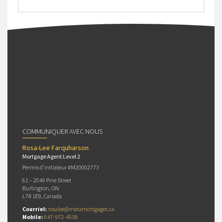
COMMUNIQUER AVEC NOUS
Rosa-Lee Farquharson
Mortgage Agent Level 2
Permis d’initiateur #M20002773
61 – 2049 Pine Street
Burlington, ON
L7R 1E9, Canada
Courriel:
rosalee@metamortgages.ca
Mobile:
647-972-4538