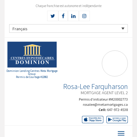
Chaque franchise est autonome et indépendante
Français
Dominion Lending Centres Meta Mortgage
Group
Permis de Courtage #12982
Rosa-Lee Farquharson
MORTGAGE AGENT LEVEL 2
Permis d’initiateur #M20002773
rosalee@metamortgages.ca
Cell:
647-972-4538