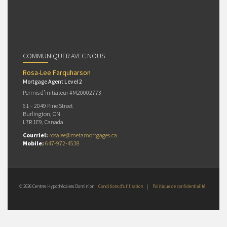
COMMUNIQUER AVEC NOUS
Rosa-Lee Farquharson
Mortgage Agent Level 2
Permis d’initiateur #M20002773
61 – 2049 Pine Street
Burlington, ON
L7R 1E9, Canada
Courriel:
rosalee@metamortgages.ca
Mobile:
647-972-4538
© 2026 Centres Hypothécaires Dominion
Conditions d’utilisation
|
Politique de confidentialité