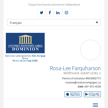
Chaque franchise est autonome et indépendante
Français
Dominion Lending Centres Meta Mortgage
Group
Permis de Courtage #12982
Rosa-Lee Farquharson
MORTGAGE AGENT LEVEL 2
Permis d’initiateur #M20002773
rosalee@metamortgages.ca
Cell:
647-972-4538