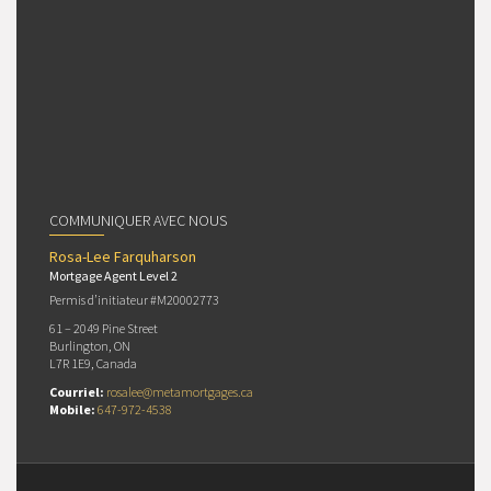
COMMUNIQUER AVEC NOUS
Rosa-Lee Farquharson
Mortgage Agent Level 2
Permis d’initiateur #M20002773
61 – 2049 Pine Street
Burlington, ON
L7R 1E9, Canada
Courriel:
rosalee@metamortgages.ca
Mobile:
647-972-4538